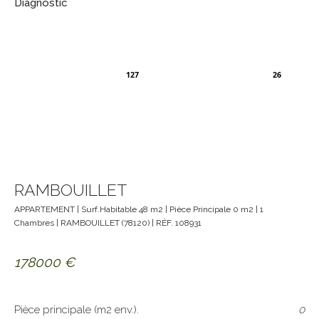
Diagnostic
127
26
RAMBOUILLET
APPARTEMENT
| Surf.Habitable
48
m2 | Pièce Principale
0
m2 |
1
Chambres |
RAMBOUILLET
(
78120
) | RÉF.
108931
178000
€
Pièce principale (m2 env.).
0