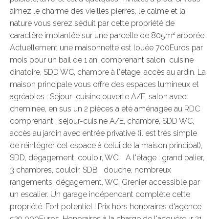
aimez le charme des vieilles pierres, le calme et la 
nature vous serez séduit par cette propriété de 
caractère implantée sur une parcelle de 805m² arborée. 
Actuellement une maisonnette est louée 700Euros par 
mois pour un bail de 1 an, comprenant salon  cuisine 
dinatoire, SDD WC, chambre à l'étage, accès au ardin. La 
maison principale vous offre des espaces lumineux et 
agréables : Séjour  cuisine ouverte A/E, salon avec 
cheminée, en sus un 2 pièces a été aménagée au RDC 
comprenant : séjour-cuisine A/E, chambre, SDD WC, 
accès au jardin avec entrée privative (il est très simple 
de réintégrer cet espace à celui de la maison principal), 
SDD, dégagement, couloir, WC.   A l'étage : grand palier, 
3 chambres, couloir, SDB   douche, nombreux 
rangements, dégagement, WC. Grenier accessible par 
un escalier. Un garage indépendant complète cette 
propriété. Fort potentiel ! Prix hors honoraires d'agence 
529 000Euros. Honoraires à la charge de l'acquéreur 21 