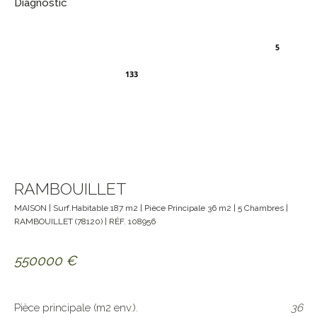
Diagnostic
5
133
RAMBOUILLET
MAISON
| Surf.Habitable
187
m2 | Pièce Principale
36
m2 |
5
Chambres |
RAMBOUILLET
(
78120
) | RÉF.
108956
550000
€
Pièce principale (m2 env.).
36