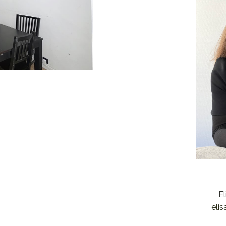
E
eli