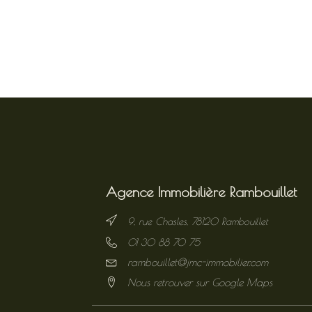
Agence Immobilière Rambouillet
9, rue Chasles, 78120 Rambouillet
01 30 88 70 75
rambouillet@jmc-immobilier.com
Nous retrouver sur Google Maps