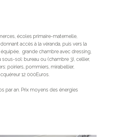
erces, écoles primaire-maternelle, 
onnant accès à la véranda, puis vers la 
t équipée,  grande chambre avec dressing,  
ous-sol: bureau ou (chambre 3), cellier, 
s: poiriers, pommiers, mirabellier, 
'acquéreur 12 000Euros.

os par an. Prix moyens des énergies 