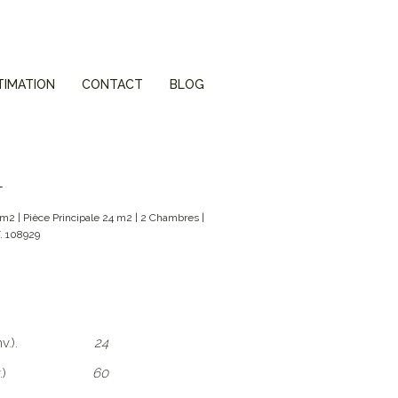
TIMATION
CONTACT
BLOG
T
m2 | Pièce Principale
24
m2 |
2
Chambres |
F.
108929
v.).
24
.)
60