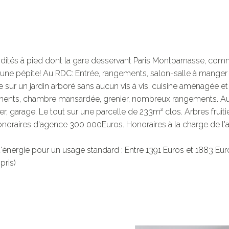
dités à pied dont la gare desservant Paris Montparnasse, comm
une pépite! Au RDC: Entrée, rangements, salon-salle à manger d
sur un jardin arboré sans aucun vis à vis, cuisine aménagée e
ements, chambre mansardée, grenier, nombreux rangements. Au s
, garage. Le tout sur une parcelle de 233m² clos. Arbres fruitier
s honoraires d'agence 300 000Euros. Honoraires à la charge de l
énergie pour un usage standard : Entre 1391 Euros et 1883 Eur
pris)