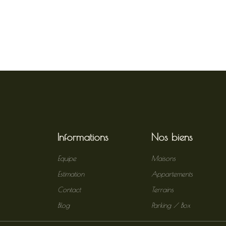
Informations
Nos biens
Equipe
Maisons
Estimation
Appartements
Contact
Terrains
Blog
Parking / Box