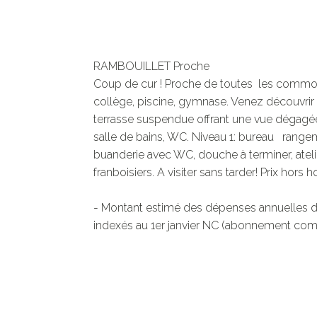
RAMBOUILLET Proche

Coup de cur ! Proche de toutes  les commo
collège, piscine, gymnase. Venez découvrir 
terrasse suspendue offrant une vue dégagée 
salle de bains, WC. Niveau 1: bureau   rang
buanderie avec WC, douche à terminer, atelier
franboisiers. A visiter sans tarder! Prix hor
- Montant estimé des dépenses annuelles d'
indexés au 1er janvier NC (abonnement com