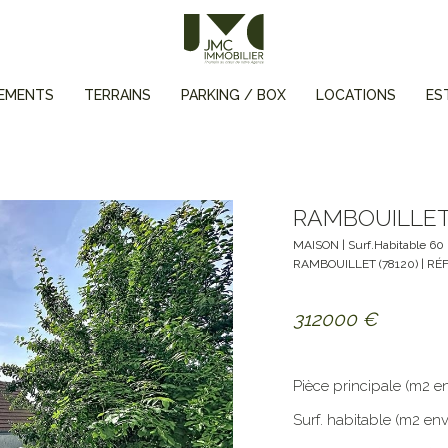
EMENTS
TERRAINS
PARKING / BOX
LOCATIONS
ES
RAMBOUILLE
MAISON
| Surf.Habitable
60
RAMBOUILLET
(
78120
) | RÉ
312000
€
Pièce principale (m2 en
Surf. habitable (m2 env