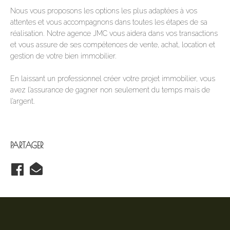
Nous vous proposons les options les plus adaptées à vos
attentes et vous accompagnons dans toutes les étapes de sa
réalisation. Notre agence JMC vous aidera dans vos transactions
et vous assure de ses compétences de vente, achat, location et
gestion de votre bien immobilier.
En laissant un professionnel créer votre projet immobilier, vous
avez l’assurance de gagner non seulement du temps mais de
l’argent.
PARTAGER