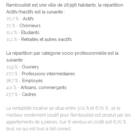
Rambouillet est une ville de 26396 habitants, la répartition
Actifs/Inactifs est la suivante :
70,7 % -
Actifs
7,1 % -
Chômeurs
11,1 % -
Étudiants
11,1 % -
Retraités et autres inactifs
La répartition par catégorie socio-professionnelle est la
suivante :
11,9 % -
Ouvriers
27,7 % -
Professions intermédiaires
28,7 % -
Employés
4,0 % -
Artisans, commerçants
27,7 % -
Cadres
La rentabilité locative se situe entre 3.01 % et 6.70 % , et le
meilleur rendement locatif pour Rambouillet est produit par les
appartements de 5 pièces, (sur 6 vendus en 2018) soit 6,70 %
brut, ce qui est tout-à-fait correct.